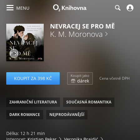
MENU
NEVRACEJ SE PRO MĚ
K. M. Moronova
Koupit jako
KOUPIT ZA 398 KČ
Cena včetně DPH
dárek
ZAHRANIČNÍ LITERATURA
SOUČASNÁ ROMANTIKA
DARK ROMANCE
NEJPRODÁVANĚJŠÍ
Délka: 12 h 21 min
Interpret:
Kristian Pekar
Veronika Brajdić