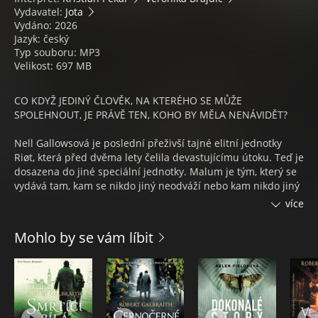
Vydavatel:
Jota
Vydáno: 2026
Jazyk: český
Typ souboru: MP3
Velikost: 697 MB
CO KDYŽ JEDINÝ ČLOVĚK, NA KTERÉHO SE MŮŽE
SPOLEHNOUT, JE PRÁVĚ TEN, KOHO BY MĚLA NENÁVIDĚT?
Nell Gallowsová je poslední přeživší tajné elitní jednotky
Riøt, která před dvěma lety čelila devastujícímu útoku. Teď je
dosazena do jiné speciální jednotky. Malum je tým, který se
vydává tam, kam se nikdo jiný neodváží nebo kam nikdo jiný
nemůže. Jenže zabijáci z Malum obviňují jednotku Riøt z
více
úmrtí jednoho ze svých členů během neúspěšné mise v
Patagonii. Nell je přesvědčena, že s otevřenou náručí na ni
Mohlo by se vám líbit
nikdo nečeká.
Když se ocitne na palubě letadla směřujícího do Kalifornie,
kde má potkat nové kolegy, nic už ji netrápí. Během poslední
noci svobody se nechá unést žhavým románkem s
neznámým mužem. Netuší ale, že tajemný Bradshaw je