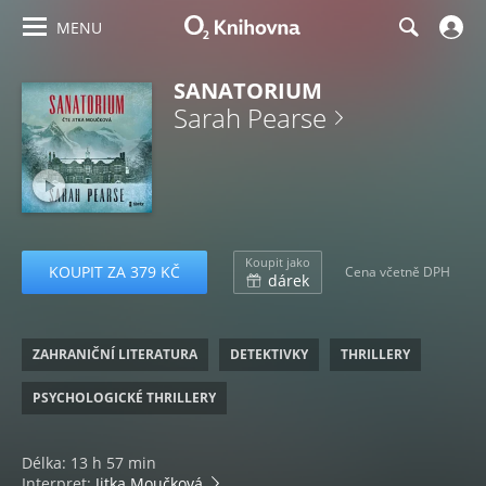
MENU
SANATORIUM
Sarah Pearse
Koupit jako
KOUPIT ZA 379 KČ
Cena včetně DPH
dárek
ZAHRANIČNÍ LITERATURA
DETEKTIVKY
THRILLERY
PSYCHOLOGICKÉ THRILLERY
Délka: 13 h 57 min
Interpret:
Jitka Moučková