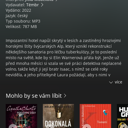
Vydavatel:
Témbr
Vydáno: 2022
Jazyk: český
Typ souboru: MP3
Velikost: 787 MB
Impozantní hotel napůl skrytý v lesích a zastíněný hrozivými
horskými štíty švýcarských Alp, který vznikl rekonstrukcí
někdejšího sanatoria pro léčbu tuberkulózy, je to poslední
místo na světě, kde by si Elin Warnerová přála být. Jenže už
před mnoha měsíci si vzala ve své práci detektiva neplacené
volno, takže když ji její bratr Isaac, s nímž se celé roky
neviděla, a jeho přítelkyně Laura požádají, aby s nimi v
hotelu oslavila jejich zasnoubení, skutečně nemá důvod toto
více
pozvání nepřijmout. Elin dorazí ve chvíli, kdy se blíží
mimořádně velká sněhová bouře.
Mohlo by se vám líbit
Třebaže je hotel krásný, Elin již při prvním pohledu na něj
pocítí napětí, na budově je totiž cosi, co ji znervózňuje –
stejně jako na jejím bratrovi. A když se ráno probudí a zjistí,
že Laura beze stopy zmizela, Elinino znepokojení zesílí.
Bouře odřízne všechny přístupové cesty, a čím déle zůstává