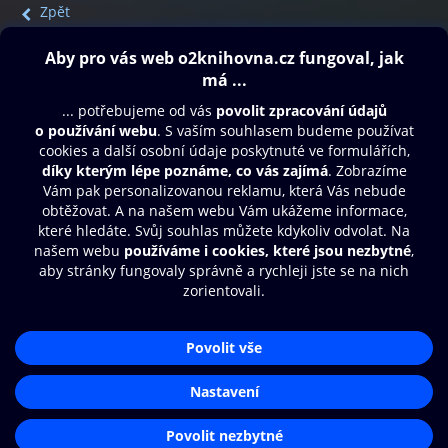
Zpět
Obsah ke stažení
Moje O2 Knihovna
Další zábava
© O2 Czech Republic a.s.
Nákupní řád
Přístupnost
Aplikace O2 Knihovna
Zásady zpracování osobních údajů
Čti a poslouchej své e-knihy a
Cookies
audioknihy rychleji a pohodlněji.
Nastavení cookies