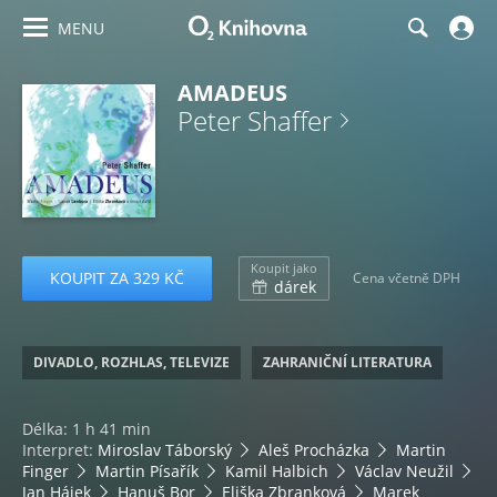
MENU
AMADEUS
Peter Shaffer
Koupit jako
KOUPIT ZA 329 KČ
Cena včetně DPH
dárek
DIVADLO, ROZHLAS, TELEVIZE
ZAHRANIČNÍ LITERATURA
Délka: 1 h 41 min
Interpret:
Miroslav Táborský
Aleš Procházka
Martin
Finger
Martin Písařík
Kamil Halbich
Václav Neužil
Jan Hájek
Hanuš Bor
Eliška Zbranková
Marek