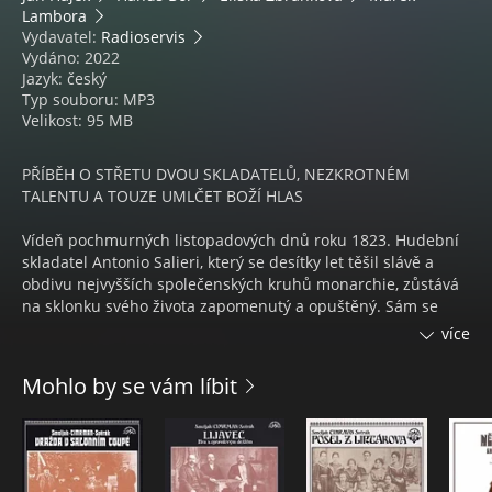
Lambora
Vydavatel:
Radioservis
Vydáno: 2022
Jazyk: český
Typ souboru: MP3
Velikost: 95 MB
PŘÍBĚH O STŘETU DVOU SKLADATELŮ, NEZKROTNÉM
TALENTU A TOUZE UMLČET BOŽÍ HLAS
Vídeň pochmurných listopadových dnů roku 1823. Hudební
skladatel Antonio Salieri, který se desítky let těšil slávě a
obdivu nejvyšších společenských kruhů monarchie, zůstává
na sklonku svého života zapomenutý a opuštěný. Sám se
svým temným tajemstvím…
více
A přitom všechno mělo být jinak. Od mládí měl Salieri
Mohlo by se vám líbit
jedinou touhu, skládat hudbu ke slávě Boží. A skutečně mohl
žít a komponovat kolébán sladkým vědomím přízně
Stvořitele – získal místo u císařského dvora a tvorba mu
přinášela peníze i uznání. Dokud se neobjevil Mozart.
Nafoukané, nezralé děcko, obscénní živočich, který kašle na