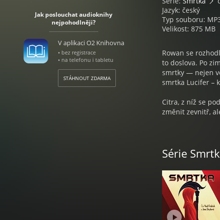
Série:
Smrtka
d
Jazyk: český
Jak poslouchat audioknihy
Typ souboru: MP
nejpohodlněji?
Velikost: 875 MB
V aplikaci O2 Knihovna
Rowan se rozhodl,
• bez registrace
• na telefonu i tabletu
to doslova. Po zi
smrtky — nejen ve
STÁHNOUT ZDARMA
smrtka Lucifer –
Citra, z níž se p
změnit zevnitř, a
života. Rozkol m
přechází od slov 
Nad tím vším bdí
Série Smrt
dokonalého světa.
úpadek?
Neal Shusterman: 
Režie Petr Mančal
Natočeno ve studi
Holík | Produkce 
Group, a. s. - Tém