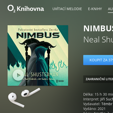
UVÍTACÍ MELODIE
E-KNIHY
AU
NIMBU
Neal Sh
KOUPIT ZA 37
ZAHRANIČNÍ LIT
Délka: 15 h 30 mi
Interpret:
Jiří Su
Vydavatel:
Témbr
Vydáno: 2021