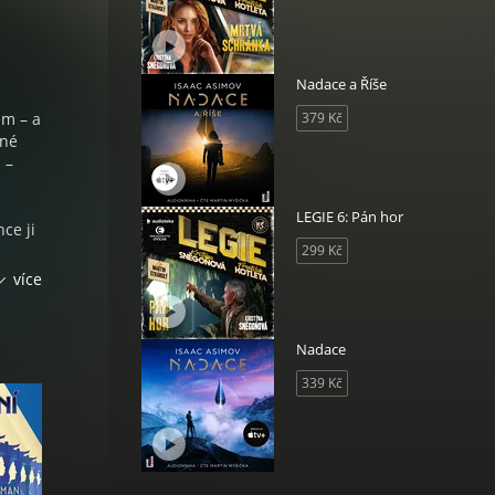
Nadace a Říše
ěm – a
379 Kč
ené
 –
LEGIE 6: Pán hor
ce ji
299 Kč
ření
více
ní v
Nadace
339 Kč
ora |
al
media