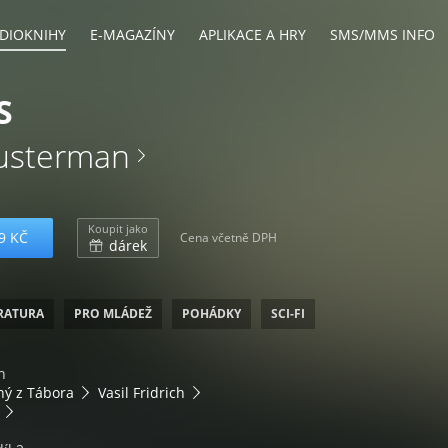
DIOKNIHY
E-MAGAZÍNY
APLIKACE A HRY
SMS/MMS INFO
S
usterman
Koupit jako
9 KČ
Cena včetně DPH
dárek
ERATURA
PRO MLÁDEŽ
POHÁDKY
SCI-FI
n
chý z Tábora
Vasil Fridrich