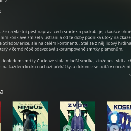
íl 2
3
 že na vlastní pěst napraví cech smrtek a podrobí jej zkoušce ohn
mním konkláve zmizel v ústraní a od té doby podniká útoky na zkaž
 StředoMerice, ale na celém kontinentu. Stal se z něj lidový hrdina
 který v černé róbě odevzdává zkorumpované smrtky plamenům.
od dohledem smrtky Curieové stala mladší smrtka, zkaženost vidí a ch
le na každém kroku nachází překážky, a dokonce se ocitá v ohrožení
ezi „starou gardou“ a „novým řádem“ se vyostřuje a vzájemné soupe
k činům.
 vševědoucí Nimbus – jediný, kdo má moc řešit závažné problémy
ka
 Ale vloží se do toho, nebo bude jen přihlížet, jak se dokonalost mě
NIMBUS | Překlad Petr Kotrle I Čte Vasil Fridrich a Jiří Suchý z Táb
 | Zvuk, střih a mastering Dominik Budil | Hudba Jonáš Rosůlek |
u Professional Sound | Grafiku podle knižní obálky adaptoval Mich
Needles - Petra Kinclová | Supervize Alena Brožová | Vydala Euro
br, 2026 – jako 2. vydání.