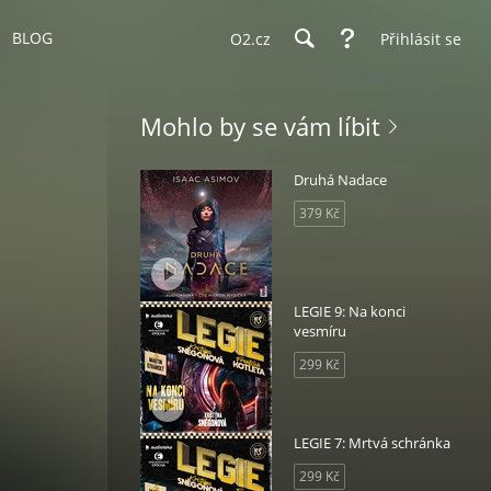
BLOG
O2.cz
Přihlásit se
Mohlo by se vám líbit
Druhá Nadace
379 Kč
LEGIE 9: Na konci
vesmíru
299 Kč
LEGIE 7: Mrtvá schránka
299 Kč