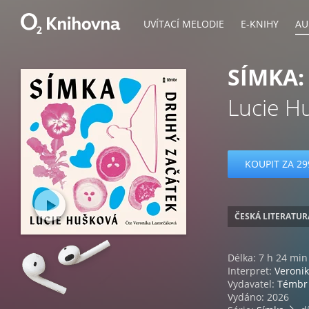
UVÍTACÍ MELODIE
E-KNIHY
AU
SÍMKA:
Lucie H
KOUPIT ZA 29
ČESKÁ LITERATUR
Délka: 7 h 24 min
Interpret:
Veroni
Vydavatel:
Témbr
Vydáno: 2026