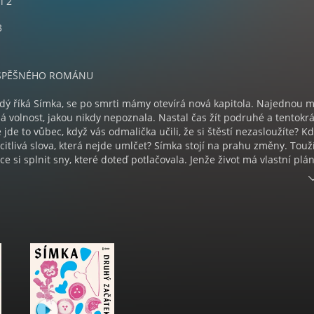
l 2
3
SPĚŠNÉHO ROMÁNU
dý říká Símka, se po smrti mámy otevírá nová kapitola. Najednou 
á volnost, jakou nikdy nepoznala. Nastal čas žít podruhé a tentokrá
jde to vůbec, když vás odmalička učili, že si štěstí nezasloužíte? Kd
citlivá slova, která nejde umlčet? Símka stojí na prahu změny. Touží 
ce si splnit sny, které doteď potlačovala. Jenže život má vlastní plán
ní bolí – možná víc než ztráta mámy.
A KONEČNĚ ODPOUTAT OD ČLOVĚKA, KTERÝ PO NÍ TAK DLOUHO ŠL
a
NĚ A PO SVÉM?
Českých Budějovic, nyní žije v Brně. Vystudovala žurnalistiku a
asarykově univerzitě. Pracovala jako redaktorka, překladatelka a
 marketingu. Dnes se živí jako copywriterka na volné noze. Vydala 
ola. Přispívá povídkami do edice Česká povídka.