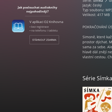
Série:
Símka
dí
Jazyk: český
Jak poslouchat audioknihy
Typ souboru: MP
nejpohodlněji?
Velikost: 417 MB
V aplikaci O2 Knihovna
POKRAČOVÁNÍ Ú
• bez registrace
• na telefonu i tabletu
Simoně, které kaž
STÁHNOUT ZDARMA
prostor dýchat. M
sama za sebe. Ale 
hlavě dál znějí ne
vlastní cestou. Ch
některá překvape
DOKÁŽE SE SÍMK
Série Símk
ZAČNE ŽÍT ŠŤAST
LUCIE HUŠKOVÁ
(1987) pochází z 
germanistiku na M
specialistka PR a
Símka a Kolem dok