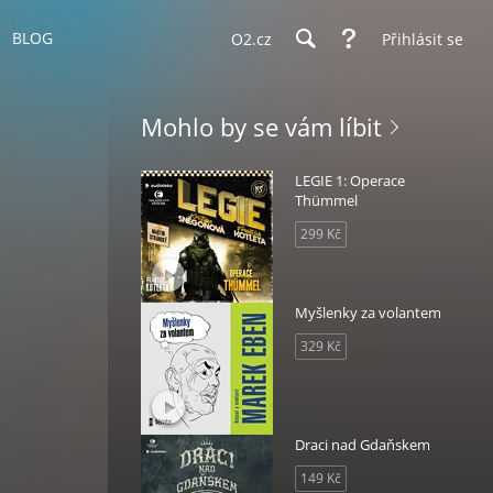
BLOG
O2.cz
Přihlásit se
Mohlo by se vám líbit
LEGIE 1: Operace
Thümmel
299 Kč
Myšlenky za volantem
329 Kč
Draci nad Gdaňskem
149 Kč