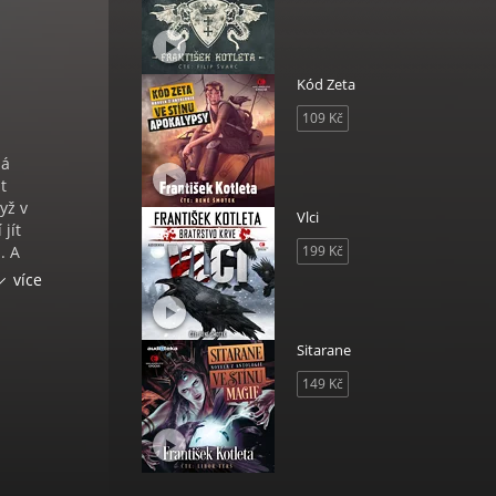
Kód Zeta
109 Kč
má
t
yž v
Vlci
jít
. A
199 Kč
více
APAL?
Sitarane
149 Kč
romány