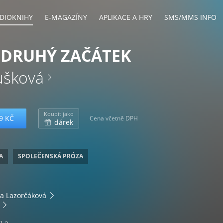
DIOKNIHY
E-MAGAZÍNY
APLIKACE A HRY
SMS/MMS INFO
 DRUHÝ ZAČÁTEK
ušková
Koupit jako
9 KČ
Cena včetně DPH
dárek
A
SPOLEČENSKÁ PRÓZA
ka Lazorčáková