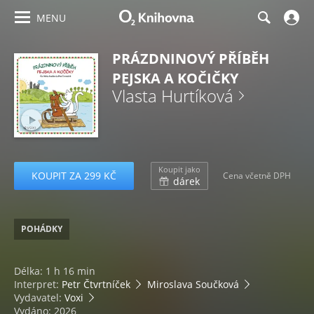
MENU
PRÁZDNINOVÝ PŘÍBĚH
PEJSKA A KOČIČKY
Vlasta Hurtíková
Koupit jako
KOUPIT ZA 299 KČ
Cena včetně DPH
dárek
POHÁDKY
Délka: 1 h 16 min
Interpret:
Petr Čtvrtníček
Miroslava Součková
Vydavatel:
Voxi
Vydáno: 2026