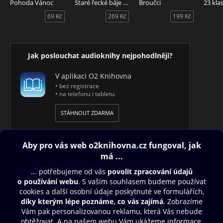
Pohoda Vánoc
Staré řecké báje a pověsti
Broučci
Audiokniha Prázdninový příběh pejska a kočičky, autorka
69 Kč
269 Kč
199 Kč
Vlasta Hurtíková, čtou Miroslava Součková a Petr Čtvrtníček.
Jak poslouchat audioknihy nejpohodlněji?
V aplikaci O2 Knihovna
• bez registrace
• na telefonu i tabletu
STÁHNOUT ZDARMA
Obsah ke stažení
Moje O2 Knihovna
Další zábava