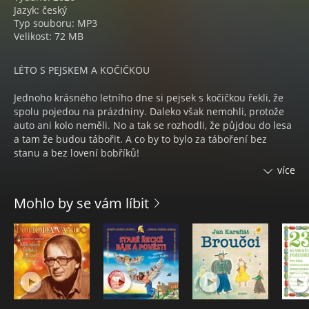
Jazyk: český
Typ souboru: MP3
Velikost: 72 MB
LÉTO S PEJSKEM A KOČIČKOU
Jednoho krásného letního dne si pejsek s kočičkou řekli, že
spolu pojedou na prázdniny. Daleko však nemohli, protože
auto ani kolo neměli. No a tak se rozhodli, že půjdou do lesa
a tam že budou tábořit. A co by to bylo za táboření bez
stanu a bez lovení bobříků!
více
Jenomže ouha – pejsek s kočičkou žádný stan doma neměli a
bobříky také nikdy nelovili. Ale jak už je u nich dobrým
Mohlo by se vám líbit
zvykem, s každým problémem si poradí pěkně po svém.
Zažijí při tom spoustu veselých příhod, naučí se nové věci a
obstojí i v těžkých zkouškách.
Prázdninový příběh pejska a kočičky je kniha nejen o
přátelství a soudržnosti, ale i o silné vůli a překonávání sama
sebe.