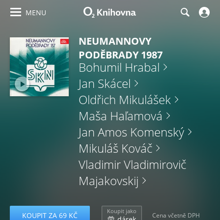
MENU
NEUMANNOVY
PODĚBRADY 1987
Bohumil Hrabal
Jan Skácel
Oldřich Mikulášek
Maša Haľamová
Jan Amos Komenský
Mikuláš Kováč
Vladimir Vladimirovič
Majakovskij
Koupit jako
KOUPIT ZA 69 KČ
Cena včetně DPH
dárek