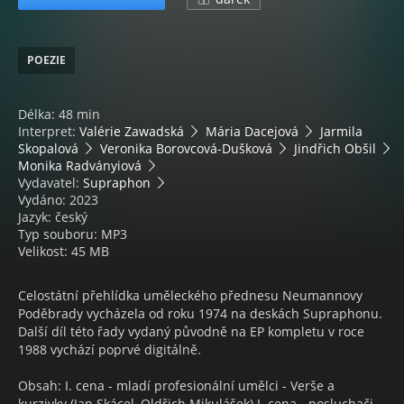
POEZIE
Délka: 48 min
Interpret:
Valérie Zawadská
Mária Dacejová
Jarmila
Skopalová
Veronika Borovcová-Dušková
Jindřich Obšil
Monika Radványiová
Vydavatel:
Supraphon
Vydáno: 2023
Jazyk: český
Typ souboru: MP3
Velikost: 45 MB
Celostátní přehlídka uměleckého přednesu Neumannovy
Poděbrady vycházela od roku 1974 na deskách Supraphonu.
Další díl této řady vydaný původně na EP kompletu v roce
1988 vychází poprvé digitálně.
Obsah: I. cena - mladí profesionální umělci - Verše a
kurzivky (Jan Skácel, Oldřich Mikulášek) I. cena - posluchači