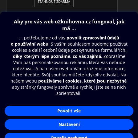
STÁHNOUT ZDARMA
Obsah ke stažení
Moje O2 Knihovna
Další zábava
© O2 Czech Republic a.s.
Nákupní řád
Přístupnost
Aplikace O2 Knihovna
Zásady zpracování osobních údajů
Čti a poslouchej své e-knihy a
Cookies
audioknihy rychleji a pohodlněji.
Nastavení cookies