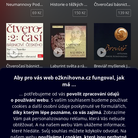
Neumannovy Poděbrady 1987
Historie o těžkých protivenstvích církve české - v jazyce 21. století
Čtveročasí básnictví českého 1
69 Kč
150 Kč
139 Kč
Čtveročasí básnictví českého 2
Labyrint světa a ráj srdce v jazyce 21. století
Breviář myšlenek Jana Amose Komenského
189 Kč
149 Kč
129 Kč
Obsah ke stažení
Moje O2 Knihovna
Další zábava