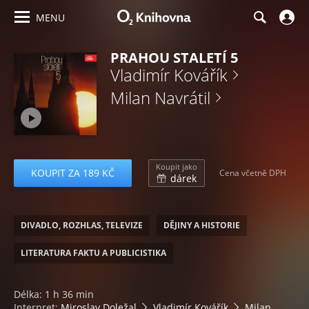
MENU
PRAHOU STALETÍ 5
Vladimír Kovářík
Milan Navrátil
Koupit jako
KOUPIT ZA 189 KČ
Cena včetně DPH
dárek
DIVADLO, ROZHLAS, TELEVIZE
DĚJINY A HISTORIE
LITERATURA FAKTU A PUBLICISTIKA
Délka: 1 h 36 min
Interpret:
Miroslav Doležal
Vladimír Kovářík
Milan