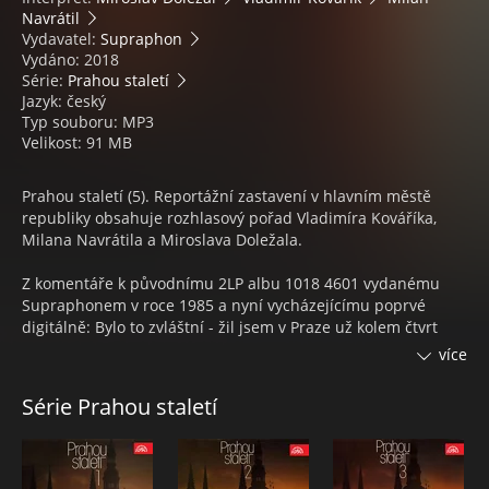
Navrátil
Vydavatel:
Supraphon
Vydáno: 2018
Série:
Prahou staletí
Jazyk: český
Typ souboru: MP3
Velikost: 91 MB
Prahou staletí (5). Reportážní zastavení v hlavním městě
republiky obsahuje rozhlasový pořad Vladimíra Kováříka,
Milana Navrátila a Miroslava Doležala.
Z komentáře k původnímu 2LP albu 1018 4601 vydanému
Supraphonem v roce 1985 a nyní vycházejícímu poprvé
digitálně: Bylo to zvláštní - žil jsem v Praze už kolem čtvrt
století, okouzlovala mě malostranská zákoutí i
více
monumentalita prastarých paláců a vzepětí chrámů, vydržel
jsem postávat na Karlově mostě u každé z jeho soch a věží,
Série Prahou staletí
poslouchal jsem v Hradební ulici u koleje studentů
konzervatoře ladění nástrojů a nekonečná cvičení, i šumění
jezu na Novotného lávce...nabíral jsem pach benzínu na
Národní třídě, se syny, jak mi dorůstali, jsem jezdil na letiště