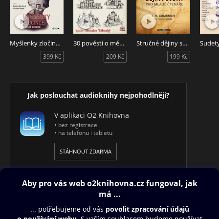
Rozhlasový cyklus Prahou staletí, jehož poslední čtyři díly se
nyní dostávají v podobě pátého alba gramofonových desek
do rukou posluchačů, se uzavírá kapitolami Praha dělnická,
Praha mezi dvěma válkami, Praha okupovaná, bojující a
vítězná a posléze závěrečnou částí Praha našich dnů. Dr.
Myšlenky zločince v české kotlině
30 pověstí o městech, hradech a zámcích
Stručné dějiny světa pro mladé čtenáře
Vladimír Kovářík
399 Kč
209 Kč
199 Kč
Jak poslouchat audioknihy nejpohodlněji?
V aplikaci O2 Knihovna
• bez registrace
• na telefonu i tabletu
STÁHNOUT ZDARMA
Obsah ke stažení