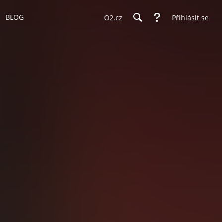
BLOG
O2.cz
Přihlásit se