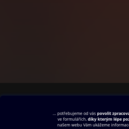
Obsah ke stažení
Moje O2 Knih
Uvítací melodie
Přihlásit se
Aplikace a hry
E-knihy
Dárkový poukaz
SMS/MMS Info
Audioknihy
Nápověda
Blog