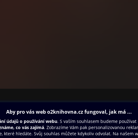
ovna
Další zábava
Oneplay
Oneplay Originály
Sport