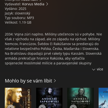
Vydavatel:
Korvus Media
Vydáno: 2025
Jazyk: slovenský
Typ souboru: MP3
Velikost: 1.19 GB
2034: Vojna zúri naplno. Milióny utečencov sú v pohybe. Nie
však z východu na západ, ale zo západu na východ. Milióny
Nemcov, Francúzov, Švédov či Rakúšanov sa predierajú do
relatívne bezpečného Poľska, Česka, Maďarska i Slovenska.
Na Bratislavu dopadajú prvé rakety typu Kassám. Slovenská
armáda prekračuje hranice Rakúska, aby vytlačila
spojenecké moslimské milície a paravojenské skupiny
ľavicových extrémistov z pohraničia. Vojna zároveň dáva
více
nacionalistickej vláde v Bratislave zámienku tvrdo zakročiť
proti akýmkoľvek odporcom režimu. Ozbrojenci šikanujú
Mohlo by se vám líbit
obyvateľstvo, telá kritikov, nepohodlných aktivistov i
novinárov sa hompáľajú na pouličných lampách.
Rok 2084: Svet sa prebúdza do každodennej pochmúrnosti.
Na oboch stranách Európy, rozdelenej novou Železnou
oponou, sa začína rozplietať príbeh dvoch ľudí, ktorí môžu