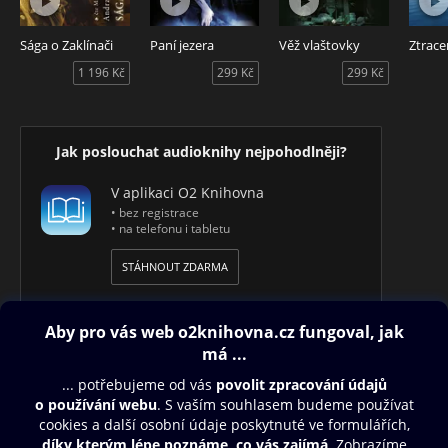
zmeniť osud zvyšného sveta.
Sága o Zaklínači
Paní jezera
Věž vlaštovky
Ztrace
Audiokniha 2084, autor Martin Jurík, čte Rudo Kain.
1 196 Kč
299 Kč
299 Kč
Jak poslouchat audioknihy nejpohodlněji?
V aplikaci O2 Knihovna
• bez registrace
• na telefonu i tabletu
STÁHNOUT ZDARMA
Obsah ke stažení
Moje O2 Knihovna