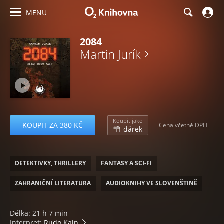
MENU
2084
Martin Jurík
Koupit jako
KOUPIT ZA 380 KČ
Cena včetně DPH
dárek
DETEKTIVKY, THRILLERY
FANTASY A SCI-FI
ZAHRANIČNÍ LITERATURA
AUDIOKNIHY VE SLOVENŠTINĚ
Délka: 21 h 7 min
Interpret:
Rudo Kain