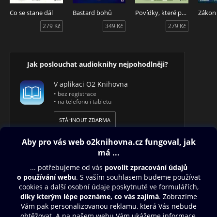
Co se stane dál
Bastard bohů
Povídky, které pomáhají
Zákon
279 Kč
349 Kč
279 Kč
Jak poslouchat audioknihy nejpohodlněji?
V aplikaci O2 Knihovna
• bez registrace
• na telefonu i tabletu
STÁHNOUT ZDARMA
Obsah ke stažení
Moje O2 Knihovna