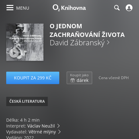
MENU
O JEDNOM
ZACHRAŇOVÁNÍ ŽIVOTA
David Zábranský
Koupit jako
KOUPIT ZA 299 KČ
Cena včetně DPH
dárek
ČESKÁ LITERATURA
Délka: 4 h 2 min
Interpret:
Václav Neužil
Vydavatel:
Větrné mlýny
Vydáno: 2022