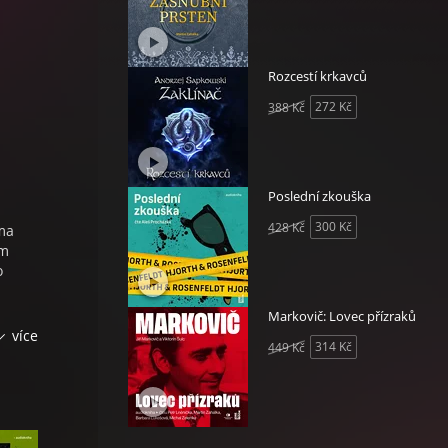
Rozcestí krkavců
272 Kč
388 Kč
Poslední zkouška
300 Kč
428 Kč
ma
ím
o
Markovič: Lovec přízraků
více
314 Kč
449 Kč
,
í
al