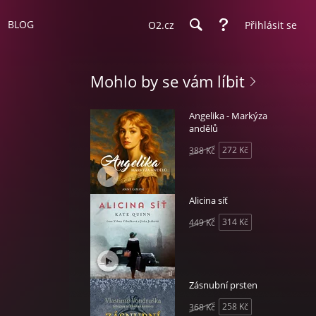
BLOG
O2.cz
Přihlásit se
Mohlo by se vám líbit
Angelika - Markýza
andělů
272 Kč
388 Kč
Alicina síť
314 Kč
449 Kč
Zásnubní prsten
258 Kč
368 Kč