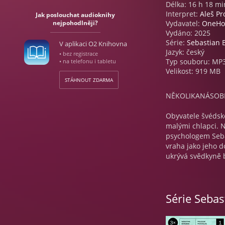
Délka: 16 h 18 mi
Interpret:
Aleš Pr
Jak poslouchat audioknihy
nejpohodlněji?
Vydavatel:
OneHo
Vydáno: 2025
Série:
Sebastian
V aplikaci O2 Knihovna
Jazyk: český
• bez registrace
Typ souboru: MP
• na telefonu i tabletu
Velikost: 919 MB
STÁHNOUT ZDARMA
NĚKOLIKANÁSOBN
Obyvatele švédsk
malými chlapci. N
psychologem Seb
vraha jako jeho d
ukrývá svědkyně b
Vyděšenou Nicole 
který dostál své 
Série Seba
zástupkyni, začn
rozbouřené city –
zachránit…