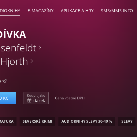
DIOKNIHY
E-MAGAZÍNY
APLIKACE A HRY
SMS/MMS INFO
DÍVKA
senfeldt
 Hjorth
8 Kč
Koupit jako
0 KČ
Cena včetně DPH
dárek
ERATURA
SEVERSKÉ KRIMI
AUDIOKNIHY SLEVY 30-40 %
SLEVY