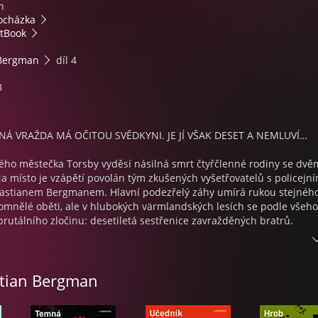
n
ocházka
tBook
 Bergman
díl 4
3
Á VRAŽDA MÁ OČITOU SVĚDKYNI. JE JÍ VŠAK DESET A NEMLUVÍ…
ého městečka Torsby vyděsí násilná smrt čtyřčlenné rodiny se dvě
a místo je vzápětí povolán tým zkušených vyšetřovatelů s policejn
astianem Bergmanem. Hlavní podezřelý záhy umírá rukou stejnéh
omnělé oběti, ale v hlubokých värmlandských lesích se podle všeho
rutálního zločinu: desetiletá sestřenice zavražděných bratrů.
se policii skutečně podaří najít, jenže odmítá promluvit. Sebastian
pověsti nenapravitelného sukničkáře a hned po příjezdu svedl státn
stian Bergman
e s traumatizovanou dívkou pracovat. Musí však při tom přemáhat
 Nicole mu totiž připomíná vlastní dcerku, kterou před lety nedokáz