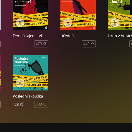
né krimisérie s nevypočitatelným Sebastianem Bergmanem, odborn
bezpečných zločinců a lámání ženských srdcí.
ívka, autoři Michael Hjorth a Hans Rosenfeldt, čte Aleš Procházka
Temná tajemství
Učedník
Hrob v horác
479 Kč
449 Kč
Poslední zkouška
300 Kč
428 Kč