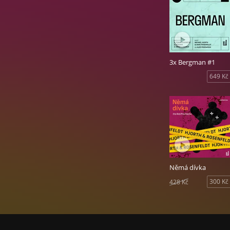
Čtvrtý díl úspěš
na profilování ne
Audiokniha Němá d
3x Bergman #1
649 Kč
Němá dívka
300 Kč
428 Kč