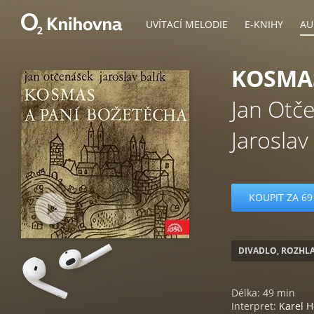
UVÍTACÍ MELODIE
E-KNIHY
AU
KOSMAS
Jan Otč
Jaroslav
KOUPIT ZA 69
DIVADLO, ROZHLA
Délka: 49 min
Interpret:
Karel 