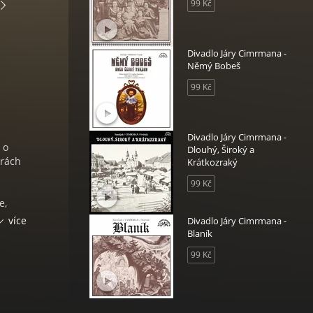
99 Kč
Divadlo Járy Cimrmana -
Němý Bobeš
99 Kč
Divadlo Járy Cimrmana -
 o
Dlouhý, Široký a
erách
Krátkozraký
99 Kč
e,
více
Divadlo Járy Cimrmana -
álo
Blaník
ící
99 Kč
jích k
ntazie
entu