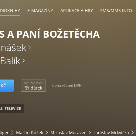
DIOKNIHY
E-MAGAZÍNY
APLIKACE A HRY
SMS/MMS INFO
 A PANÍ BOŽETĚCHA
enášek
 Balík
Koupit jako
 KČ
Cena včetně DPH
dárek
S, TELEVIZE
Höger
Martin Růžek
Miroslav Moravec
Ladislav Mrkvička