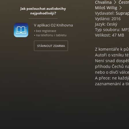
Chvalina
Čest
Miloš Willig
Jak poslouchat audioknihy
Vydavatel:
Supra
nejpohodlněji?
Vydáno: 2016
Jazyk: český
V aplikaci O2 Knihovna
Typ souboru: MP
• bez registrace
Velikost: 47 MB
• na telefonu i tabletu
STÁHNOUT ZDARMA
Z komentáře k p
Autoři o vzniku té
Není snad dospělé
příhodu Čechů na 
nebo o dívčí válce
A přece: ne každý
zaznamenání a tí
děkana kapituly 
dokáže představit
zůstalo po něm to 
Kronika - vlastně
svědectvím o člov
lidem a událoste
i zvláštního smys