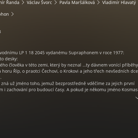
mír Řanda
Václav Švorc
Pavla Maršálková
Vladimír Hlavatý
phon
3
ůvodnímu LP 1 18 2045 vydanému Supraphonem v roce 1977:
to desky:
ho člověka v této zemi, který by neznal …ty dávnem vonící příběhy
horu Říp, o praotci Čechovi, o Krokovi a jeho třech nevšedních dc
.
 zná už jméno toho, jemuž bezprostředně vděčíme za jejich první
m i zachování pro budoucí časy. A pokud je někomu jméno Kosmas
pražské, i známo nebo alespoň povědomé, sotva si za ním zpravidla
 živého člověka pravda, přímých faktů o jeho životě je až zoufale m
nejdůležitější: jeho dílo; jeho vpravdě nesmrtelná a staletí přežívaj
 první naše kronika vůbec sama je nejúplnějším a nejautentičtějším
ěku-tvůrci, o jeho myšlenkách, pocitech, sklonech i zálibách, o posto
m, je bezprostředním svědectvím neopakovatelného vidění světa fa
lu pro humor, který z řádků občas prosakuje, prostě: výrazného tal