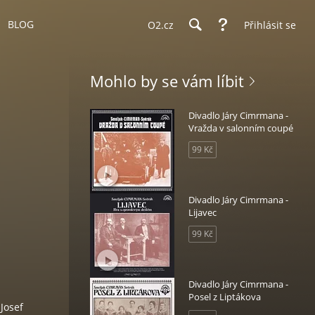
BLOG
O2.cz
Přihlásit se
Mohlo by se vám líbit
Divadlo Járy Cimrmana -
Vražda v salonním coupé
99 Kč
Divadlo Járy Cimrmana -
Lijavec
99 Kč
Divadlo Járy Cimrmana -
Posel z Liptákova
Josef