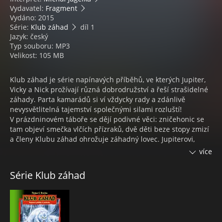
Vydavatel:
Fragment
Vydáno: 2015
Série:
Klub záhad
díl 1
Jazyk: český
Typ souboru: MP3
Velikost: 105 MB
Klub záhad je série napínavých příběhů, ve kterých Jupiter,
Vicky a Nick prožívají různá dobrodružství a řeší strašidelné
záhady. Parta kamarádů si ví vždycky rady a zdánlivě
nevysvětlitelná tajemství společnými silami rozluští!
V prázdninovém táboře se dějí podivné věci: zničehonic se
tam objeví smečka vlčích přízraků, dvě děti beze stopy zmizí
a členy Klubu záhad ohrožuje záhadný lovec. Jupiterovi,
Vicky a Nickovi je brzy jasné, že vlci střeží strašlivé tajemství!
více
Poslechněte si, co všechno parta kamarádů zažije, než přijde
podivné záhadě na kloub!
Série Klub záhad
Obsah:
1. Vítej v Klubu záhad
2. Varování
3. Tajemný únos