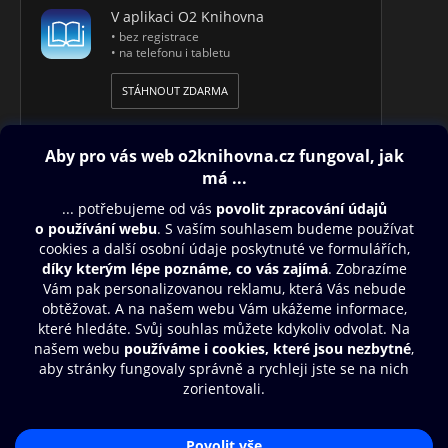
Rytířová
V aplikaci O2 Knihovna
• bez registrace
• na telefonu i tabletu
STÁHNOUT ZDARMA
Obsah ke stažení
Moje O2 Knihovna
Další zábava
© O2 Czech Republic a.s.
Nákupní řád
Přístupnost