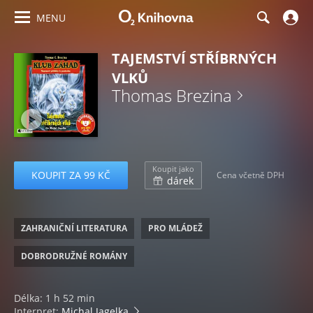
MENU
TAJEMSTVÍ STŘÍBRNÝCH
VLKŮ
Thomas Brezina
Koupit jako
KOUPIT ZA 99 KČ
Cena včetně DPH
dárek
ZAHRANIČNÍ LITERATURA
PRO MLÁDEŽ
DOBRODRUŽNÉ ROMÁNY
Délka: 1 h 52 min
Interpret:
Michal Jagelka