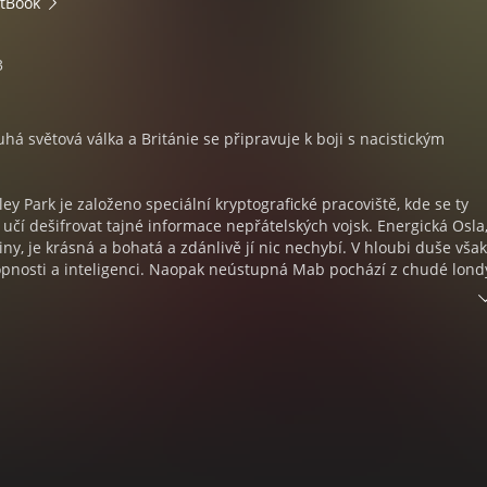
tBook
3
uhá světová válka a Británie se připravuje k boji s nacistickým
ey Park je založeno speciální kryptografické pracoviště, kde se ty
y učí dešifrovat tajné informace nepřátelských vojsk. Energická Osla
ny, je krásná a bohatá a zdánlivě jí nic nechybí. V hloubi duše však
opnosti a inteligenci. Naopak neústupná Mab pochází z chudé lon
 především najít výhodné manželství. Domácnosti blízko Bletchley Par
pokoje, u sebe musejí z nařízení vlády ubytovat zaměstnance
ábu, a tak se tyto dvě zdánlivě odlišné dívky ocitnou v jednom pokoj
y, ale stačila malá roztržka a přátelství vzalo zasvé.
, je rok 1947 a v Británii se chystá svatba královny Alžběty s princ
e uvězněná v psychiatrické léčebně, protože se údajně „zhroutila“. V
nespravedlivě obviněna a zná temné tajemství – že v Bletchley Park
 právě ten se postaral, aby byla „uklizena“ do ústavu. Na světě exist
ž Beth důvěřuje natolik, aby se na ně obrátila s prosbou o pomoc. A 