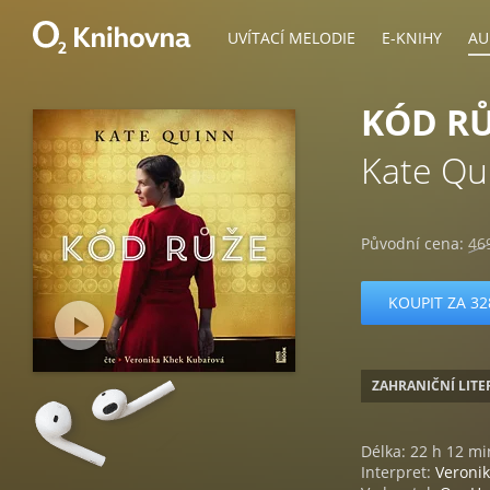
UVÍTACÍ MELODIE
E-KNIHY
AU
KÓD R
Kate Qu
Původní cena:
46
KOUPIT ZA 32
ZAHRANIČNÍ LIT
Délka: 22 h 12 mi
Interpret:
Veroni