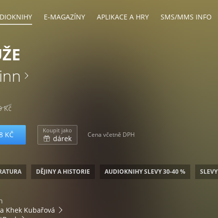
DIOKNIHY
E-MAGAZÍNY
APLIKACE A HRY
SMS/MMS INFO
ŮŽE
inn
9 Kč
Koupit jako
8 KČ
Cena včetně DPH
dárek
ERATURA
DĚJINY A HISTORIE
AUDIOKNIHY SLEVY 30-40 %
SLEVY
n
ka Khek Kubařová