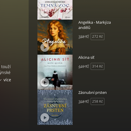
Angelika - Markýza
andělů
272 Kč
388 Kč
Alicina síť
,
 touží
314 Kč
449 Kč
dýnské
ku,
více
i. Při
Zásnubní prsten
258 Kč
368 Kč
em
e
u
ují
tak se