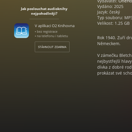
Vydavatel:
OneHo
Vydáno: 2025
Jak poslouchat audioknihy
Jazyk: český
nejpohodlněji?
Typ souboru: MP
Velikost: 1.25 GB
V aplikaci O2 Knihovna
• bez registrace
• na telefonu i tabletu
Rok 1940. Zuří dr
Německem.
STÁHNOUT ZDARMA
V zámečku Bletchl
nejbystřejší hlav
dívka z dobré rodi
prokázat své sch
čtvrti a touží si
které mají volné 
kryptologického št
práci se spřátelil
Uplyne několik let
Filipem. Beth žij
skutečnosti byla 
působil zrádce. A
jen dva lidé, jim