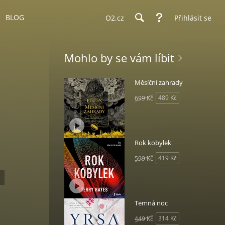
BLOG
O2.cz
Přihlásit se
Mohlo by se vám líbit
Měsíční zahrady
489 Kč
699 Kč
Rok kobylek
419 Kč
599 Kč
Temná noc
314 Kč
449 Kč