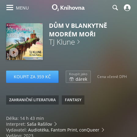
MENU
DŮM V BLANKYTNĚ
MODRÉM MOŘI
TJ Klune
Koupit jako
KOUPIT ZA 359 KČ
Cena včetně DPH
dárek
ZAHRANIČNÍ LITERATURA
FANTASY
Délka: 14 h 43 min
Interpret:
Saša Rašilov
Vydavatel:
Audiotéka, Fantom Print, conQueer
Vydáno: 2023