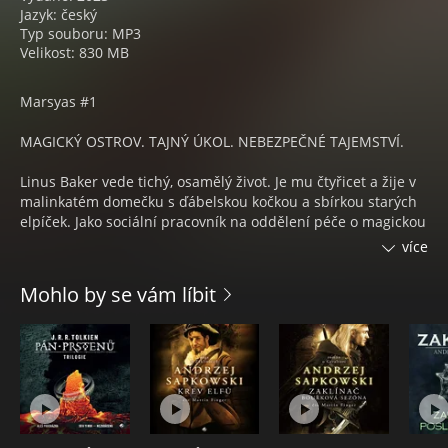
Jazyk: český
Typ souboru: MP3
Velikost: 830 MB
Marsyas #1
MAGICKÝ OSTROV. TAJNÝ ÚKOL. NEBEZPEČNÉ TAJEMSTVÍ.
Linus Baker vede tichý, osamělý život. Je mu čtyřicet a žije v
malinkatém domečku s ďábelskou kočkou a sbírkou starých
elpíček. Jako sociální pracovník na oddělení péče o magickou
mládež se celé dny stará o dobro dětí ve vládních
více
sirotčincích.
Mohlo by se vám líbit
Když si Linuse nečekaně předvolá nejvrcholovější
management, obdrží velmi zvláštní a přísně tajný úkol –
odcestovat do sirotčince na ostrově Marsyas, kde žije šest
nebezpečných dětí: zahradní trpaslice, lesní víla, vyvern,
neidentifikovatelný zelený sliz, špicodlak a Antikrist. Linus
musí překonat strach a zjistit, jak pravděpodobné je, že by
mohly přivodit konec světa.