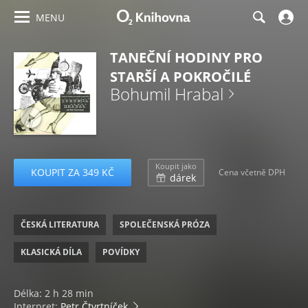
MENU
TANEČNÍ HODINY PRO
STARŠÍ A POKROČILÉ
Bohumil Hrabal
Koupit jako
KOUPIT ZA 349 KČ
Cena včetně DPH
dárek
ČESKÁ LITERATURA
SPOLEČENSKÁ PRÓZA
KLASICKÁ DÍLA
POVÍDKY
Délka: 2 h 28 min
Interpret:
Petr Čtvrtníček