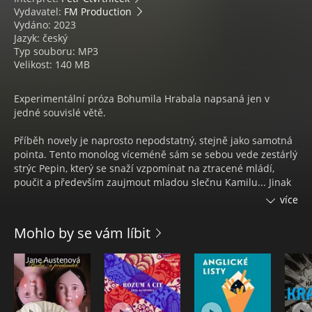
Vydavatel:
FM Production
Vydáno: 2023
Jazyk: český
Typ souboru: MP3
Velikost: 140 MB
Experimentální próza Bohumila Hrabala napsaná jen v
jedné souvislé větě.
Příběh novely je naprosto nepodstatný, stejně jako samotná
pointa. Tento monolog víceméně sám se sebou vede zestárlý
strýc Pepin, který se snaží vzpomínat na ztracené mládí,
poučit a především zaujmout mladou slečnu Kamilu... Jinak
je onen monolog slepenicí nejrůznějších momentů a situací
více
z Pepinova života - stařec vypráví o Janu Husovi, svatém
Václavu, svých nápadnicích a milenkách, básníku Bondym,
Mohlo by se vám líbit
ale uvažuje i nad tím, který druh piva je nejlepší nebo jestli
se nežilo za Rakouska lépe.
Důležitým zdrojem vypravěčovy "životní moudrosti" je snář
Anny Novákové. Pepin zná zpaměti nepřeberné množství
nejrůznějších snů, které se nějakým způsobem váží k