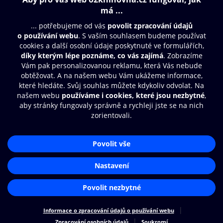
Obsah ke stažení
Moje O2 Knihovna
Další zábava
© O2 Czech Republic a.s.
Nákupní řád
Přístupnost
Aplikace O2 Knihovna
Zásady zpracování osobních údajů
Čti a poslouchej své e-knihy a
Cookies
audioknihy rychleji a pohodlněji.
Nastavení cookies
STÁHNOUT