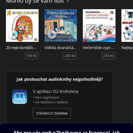
Mohlo by se vám líbit
Šípkovou Růženku, Rumcajse, Broučky, Dášeňku KarlaČapka
a nakonec pět kluků, pět slonů a jednoho kocoura z proslulé
Zahrady Jiřího Trnky.
Karel Höger vypráví nejlepší pohádky je audiokniha těch
nejznámějších českých pohádek. Jejich autory jsou Josef
Čapek, Jan Karafiát, Václav Čtvrtek, Josef Svoboda, Karel
Čapek, Božena Němcová a Jiří Trnka. Čte Karel Höger.
20 nejkrásnějších českých pohádek
Odbila dvanáctá hodina
Večerníček vypráví vánoční pohádky
199 Kč
249 Kč
239 Kč
Jak poslouchat audioknihy nejpohodlněji?
V aplikaci O2 Knihovna
• bez registrace
• na telefonu i tabletu
STÁHNOUT ZDARMA