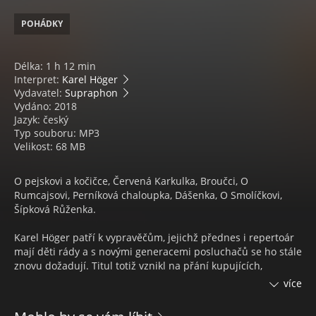
POHÁDKY
Délka: 1 h 12 min
Interpret:
Karel Höger
Vydavatel:
Supraphon
Vydáno: 2018
Jazyk: český
Typ souboru: MP3
Velikost: 68 MB
O pejskovi a kočičce, Červená Karkulka, Broučci, O
Rumcajsovi, Perníková chaloupka, Dášenka, O Smolíčkovi,
Šípková Růženka.
Karel Höger patří k vypravěčům, jejichž přednes i repertoár
mají děti rády a s novými generacemi posluchačů se ho stále
znovu dožadují. Titul totiž vznikl na přání kupujících,
toužících mít krásné Högerovy pohádky shromážděny na
více
jednom CD. Tento výběr z archivu tedy dětem nabízí pejska
a kočičku Josefa Čapka, Červenou Karkulku, Smolíčka,