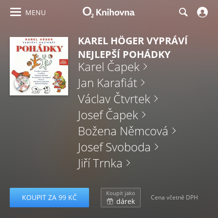
MENU
KAREL HÖGER VYPRÁVÍ
NEJLEPŠÍ POHÁDKY
Karel Čapek
Jan Karafiát
Václav Čtvrtek
Josef Čapek
Božena Němcová
Josef Svoboda
Jiří Trnka
Koupit jako
KOUPIT ZA 99 KČ
Cena včetně DPH
dárek