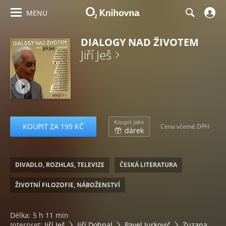
MENU
DIALOGY NAD ŽIVOTEM
Jiří Ješ
Koupit jako
KOUPIT ZA 199 KČ
Cena včetně DPH
dárek
DIVADLO, ROZHLAS, TELEVIZE
ČESKÁ LITERATURA
ŽIVOTNÍ FILOZOFIE, NÁBOŽENSTVÍ
Délka: 5 h 11 min
Interpret:
Jiří Ješ
Jiří Dohnal
Pavel Jurkovič
Zuzana