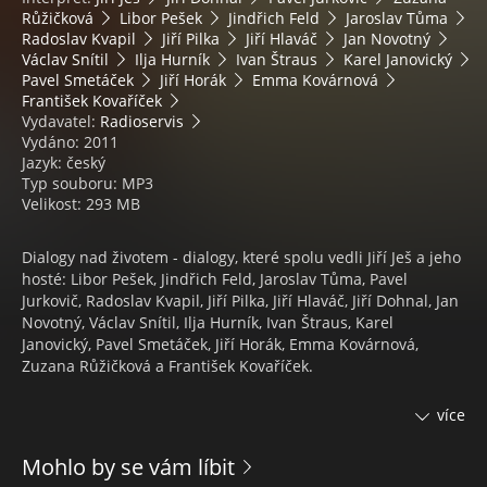
Růžičková
Libor Pešek
Jindřich Feld
Jaroslav Tůma
Radoslav Kvapil
Jiří Pilka
Jiří Hlaváč
Jan Novotný
Václav Snítil
Ilja Hurník
Ivan Štraus
Karel Janovický
Pavel Smetáček
Jiří Horák
Emma Kovárnová
František Kovaříček
Vydavatel:
Radioservis
Vydáno: 2011
Jazyk: český
Typ souboru: MP3
Velikost: 293 MB
Dialogy nad životem - dialogy, které spolu vedli Jiří Ješ a jeho
hosté: Libor Pešek, Jindřich Feld, Jaroslav Tůma, Pavel
Jurkovič, Radoslav Kvapil, Jiří Pilka, Jiří Hlaváč, Jiří Dohnal, Jan
Novotný, Václav Snítil, Ilja Hurník, Ivan Štraus, Karel
Janovický, Pavel Smetáček, Jiří Horák, Emma Kovárnová,
Zuzana Růžičková a František Kovaříček.
Když jsem přemýšlel o tom, jaký nepsaný odkaz bych zde
více
měl po sobě zanechat, vzpomněl jsem si na dlouhou sérii
takzvaných dialogů nad životem. Někdy v polovině
Mohlo by se vám líbit
devadesátých let jsem takto nazvaný návrh pořadů předložil