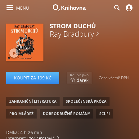
MENU
STROM DUCHŮ
Ray Bradbury
Koupit jako
KOUPIT ZA 199 KČ
Cena včetně DPH
dárek
ZAHRANIČNÍ LITERATURA
SPOLEČENSKÁ PRÓZA
PRO MLÁDEŽ
DOBRODRUŽNÉ ROMÁNY
SCI-FI
Délka: 4 h 26 min
Interpret:
Igor Orozovič