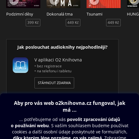
Podzimní děsy
Dokonalá tma
Tsunami
399 Kč
449 Kč
449 Kč
Jak poslouchat audioknihy nejpohodlněji?
V aplikaci O2 Knihovna
• bez registrace
• na telefonu i tabletu
STÁHNOUT ZDARMA
Obsah ke stažení
Moje O2 Knihovna