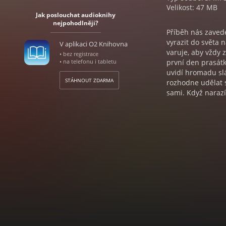
Velikost: 47 MB
Jak poslouchat audioknihy
nejpohodlněji?
Příběh nás zaved
vyrazit do světa 
V aplikaci O2 Knihovna
varuje, aby vždy 
• bez registrace
• na telefonu i tabletu
první den prasátk
uvidí hromadu slá
STÁHNOUT ZDARMA
rozhodne udělat s
sami. Když narazí
nemůže. Postaví s
narazí na potůček,
prasátkům v patác
Tři prasátka a vl
vypravují Jitka M
Štěpánek.