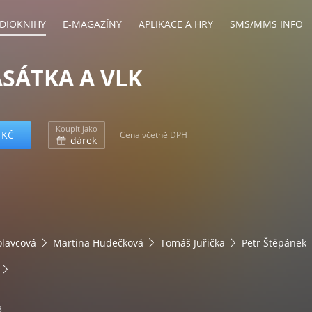
DIOKNIHY
E-MAGAZÍNY
APLIKACE A HRY
SMS/MMS INFO
ASÁTKA A VLK
Koupit jako
 KČ
Cena včetně DPH
dárek
olavcová
Martina Hudečková
Tomáš Juřička
Petr Štěpánek
3