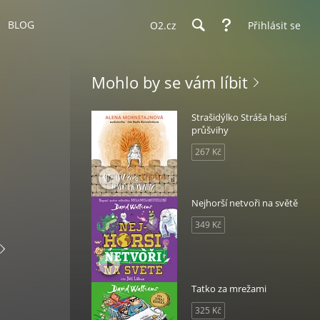
BLOG
O2.cz
Přihlásit se
Mohlo by se vám líbit
Strašidýlko Stráša hasí
průšvihy
267 Kč
Nejhorší netvoři na světě
349 Kč
Tatko za mrežami
325 Kč