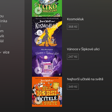
nou
Kosmokluk
minka
d
368 Kč
tom
vik
dál
Vánoce v Šípkové ulici
ž
více
však
247 Kč
knihu
Nejhorší učitelé na světě
349 Kč