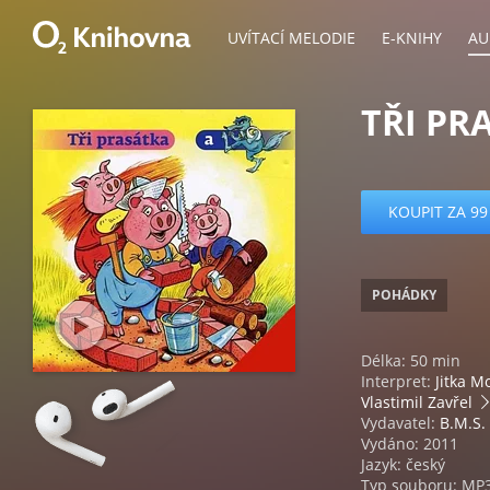
UVÍTACÍ MELODIE
E-KNIHY
AU
TŘI PR
KOUPIT ZA 99
POHÁDKY
Délka: 50 min
Interpret:
Jitka M
Vlastimil Zavřel
Vydavatel:
B.M.S.
Vydáno: 2011
Jazyk: český
Typ souboru: MP