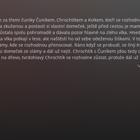
e za třemi čuníky Čuníkem, Chrochtíkem a Kvikem, kteří se rozhod
na zkušenou a postavit si vlastní domeček. Ještě před cestou je ma
zůstala spolu pohromadě a dávala pozor hlavně na zlého vlka. Hne
a vlka potkají v lese, ale naštěstí ho od sebe odeženou šiškami. V 
my, kde se rozhodnou přenocovat. Ráno když se probudí, se líný K
i domeček ze slámy a dál už nejít. Chrochtík s Čuníkem jdou tedy 
 na dřevo, tvrdohlavý Chrochtík se rozhodne zůstat, protože dál už
i tedy domek tady. Čuník nesouhlasí a jde tedy do světa dál sám, a
 kde uvidí cihly, ze kterých si postaví svůj domeček. Hladový vlk je 
h a jen tak už se odehnat nenechá...
k - známá pohádka o třech čunících a jejich příhodě s vlkem. Audio
olavcová, Tomáš Juřička, Vlastimil Zavřel, Martina Hudečková a Petr