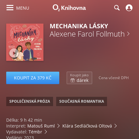
MENU
MECHANIKA LÁSKY
Alexene Farol Follmuth
Koupit jako
KOUPIT ZA 379 KČ
Cena včetně DPH
dárek
SPOLEČENSKÁ PRÓZA
SOUČASNÁ ROMANTIKA
Délka: 9 h 42 min
Interpret:
Matouš Ruml
Klára Sedláčková Oltová
Vydavatel:
Témbr
Vydáno: 2023