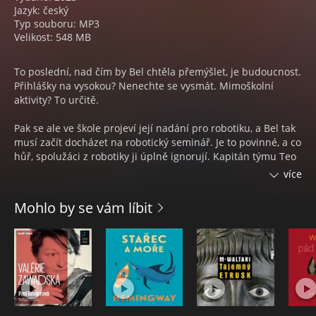
Jazyk: český
Typ souboru: MP3
Velikost: 548 MB
To poslední, nad čím by Bel chtěla přemýšlet, je budoucnost.
Přihlášky na vysokou? Nenechte se vysmát. Mimoškolní
aktivity? To určitě.
Pak se ale ve škole projeví její nadání pro robotiku, a Bel tak
musí začít docházet na robotický seminář. Je to povinné, a co
hůř, spolužáci z robotiky ji úplně ignorují. Kapitán týmu Teo
se domnívá, že Bel by mohla být zajímavým přínosem, zvlášť
více
teď, když se všichni připravují na celostátní soutěž – dokud
nedojde na první výměnu názorů. Bel je totiž nějaká soutěž
Mohlo by se vám líbit
úplně ukradená, zatímco Teo nežije pro nic jiného. Jsou jako
z jiných světů. Pak se ale mimoškolní aktivity začnou
protahovat dlouho do noci, a oni si začnou uvědomovat, jak
dobře se vzájemně doplňují...
Vtipná a chytrá romance od autorky světoznámé Atlasovy
šestky.