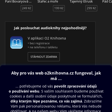
Paní Bovaryová - Mistři slova
Stařec a moře
Tajemný Etrusk
Pád C
249 Kč
199 Kč
299 Kč
Jak poslouchat audioknihy nejpohodlněji?
V aplikaci O2 Knihovna
• bez registrace
• na telefonu i tabletu
STÁHNOUT ZDARMA
Obsah ke stažení
Moje O2 Knihovna
Další zábava