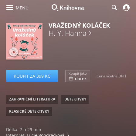
MENU
VRAŽEDNÝ KOLÁČEK
H. Y. Hanna
Koupit jako
KOUPIT ZA 399 KČ
Cena včetně DPH
dárek
ZAHRANIČNÍ LITERATURA
DETEKTIVKY
KLASICKÉ DETEKTIVKY
Délka: 7 h 29 min
Interpret:
Lucie Vondráčková