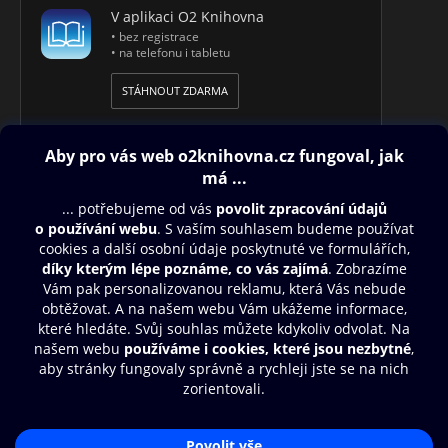
V aplikaci O2 Knihovna
• bez registrace
• na telefonu i tabletu
STÁHNOUT ZDARMA
Obsah ke stažení
Moje O2 Knihovna
Další zábava
© O2 Czech Republic a.s.
Nákupní řád
Přístupnost