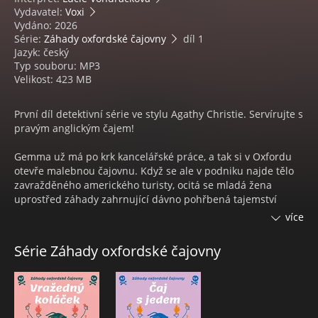
Vydavatel:
Voxi
Vydáno: 2026
Série:
Záhady oxfordské čajovny
díl 1
Jazyk: český
Typ souboru: MP3
Velikost: 423 MB
První díl detektivní série ve stylu Agathy Christie. Servírujte s
pravým anglickým čajem!
Gemma už má po krk kancelářské práce, a tak si v Oxfordu
otevře malebnou čajovnu. Když se ale v podniku najde tělo
zavražděného amerického turisty, ocitá se mladá žena
uprostřed záhady zahrnující dávno pohřbená tajemství
oxfordské minulosti. Rozjíždí se vyšetřování, které vede
více
detektiv Devlin O’Connor, její dávná láska. Čajovna ale
krachuje, a tak se Gemma za pomoci čtyř zvědavých
Série Záhady oxfordské čajovny
postarších dam (a drzé kočky jménem Musli) pokusí případ
rozplést. Najde vraha dřív, než se vše sesype jako věž z
kostek cukru?
H. Y. HANNA