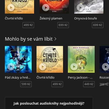
Čtvrté křídlo
Železný plamen
Onyxová bouře
499 Kč
699 Kč
699 Kč
Mohlo by se vám líbit
Pád zkázy a hněvu
Čtvrté křídlo
Percy Jackson - Moře nestvůr
Rozces
599 Kč
499 Kč
449 Kč
388 Kč
Jak poslouchat audioknihy nejpohodlněji?