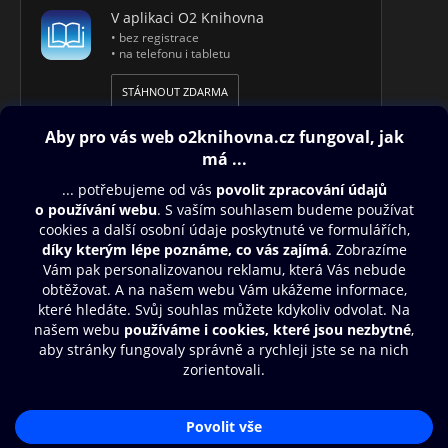
V aplikaci O2 Knihovna
• bez registrace
• na telefonu i tabletu
STÁHNOUT ZDARMA
Obsah ke stažení
Moje O2 Knihovna
Další zábava
© O2 Czech Republic a.s.
Nákupní řád
Aplikace O2 Knihovna
Přístupnost