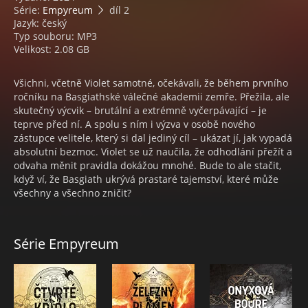
Série:
Empyreum
díl 2
Jazyk: český
Typ souboru: MP3
Velikost: 2.08 GB
Všichni, včetně Violet samotné, očekávali, že během prvního
ročníku na Basgiathské válečné akademii zemře. Přežila, ale
skutečný výcvik – brutální a extrémně vyčerpávající – je
teprve před ní. A spolu s ním i výzva v osobě nového
zástupce velitele, který si dal jediný cíl – ukázat jí, jak vypadá
absolutní bezmoc. Violet se už naučila, že odhodlání přežít a
odvaha měnit pravidla dokážou mnohé. Bude to ale stačit,
když ví, že Basgiath ukrývá prastaré tajemství, které může
všechny a všechno zničit?
Série Empyreum