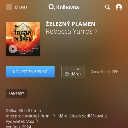
MENU
ŽELEZNÝ PLAMEN
Rebecca Yarros
Koupit jako
KOUPIT ZA 699 KČ
Cena včetně DPH
dárek
FANTASY
Délka: 36 h 57 min
Interpret:
Matouš Ruml
Klára Oltová Sedláčková
Vydavatel:
Voxi
Vydáno: 2024