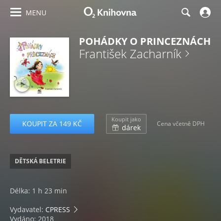
MENU
POHÁDKY O PRINCEZNÁCH
František Zacharník
Koupit jako
KOUPIT ZA 149 KČ
Cena včetně DPH
dárek
DĚTSKÁ BELETRIE
Délka: 1 h 23 min
Vydavatel:
CPRESS
Vydáno: 2018