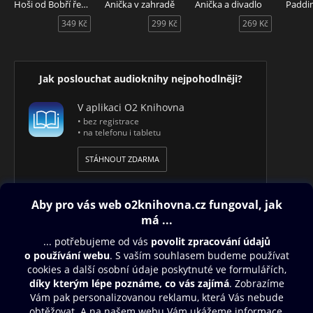
Hoši od Bobří řeky
Anička v zahradě
Anička a divadlo
349 Kč
299 Kč
269 Kč
Jak poslouchat audioknihy nejpohodlněji?
V aplikaci O2 Knihovna
• bez registrace
• na telefonu i tabletu
STÁHNOUT ZDARMA
Obsah ke stažení
Moje O2 Knihovna
Další zábava