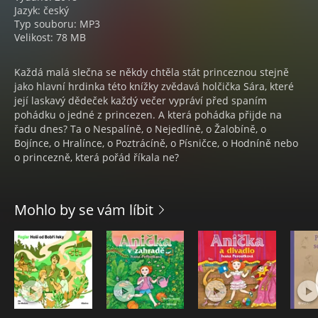
Jazyk: český
Typ souboru: MP3
Velikost: 78 MB
Každá malá slečna se někdy chtěla stát princeznou stejně
jako hlavní hrdinka této knížky zvědavá holčička Sára, které
její laskavý dědeček každý večer vypráví před spaním
pohádku o jedné z princezen. A která pohádka přijde na
řadu dnes? Ta o Nespalíně, o Nejedlíně, o Žalobíně, o
Bojínce, o Hralínce, o Poztrácíně, o Písničce, o Hodníně nebo
o princezně, která pořád říkala ne?
Mohlo by se vám líbit