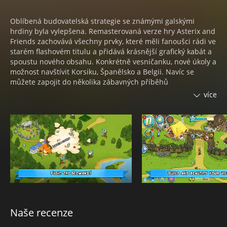
Oblíbená budovatelská strategie se známými galskými
hrdiny byla vylepšena. Remasterovaná verze hry Asterix and
Friends zachovává všechny prvky, které měli fanoušci rádi ve
starém flashovém titulu a přidává krásnější grafický kabát a
spoustu nového obsahu. Konkrétně vesničanku, nové úkoly a
možnost navštívit Korsiku, Španělsko a Belgii. Navíc se
můžete zapojit do několika zábavných příběhů
inspirovanými lokacemi a příběhy z komiksů.
více
O co ve hře Asterix and Friends Remastered jde? Inu,
postavíte si vlastní galskou vesnici a vydáte se na epické
dobrodružství, prozkoumáte svět, spojíte síly se svými přáteli
a vytvoříte mocné cechy, které budou bojovat proti římské
armádě. Vývojáři lákají na zábavné a náročné úkoly, zatímco
si budete razit cestu přes římské legie a tábory. Dostanete
se dokonce až do Egypta.
Abyste mohli rozšiřovat svou vesnici, musíte lovit divočáky,
chytat ryby, kácet stromy, sekat pšenici, těžit kamení a
Naše recenze
mnoho dalších surovin, které jsou nutné pro stavbu budov a
jejich vylepšování.