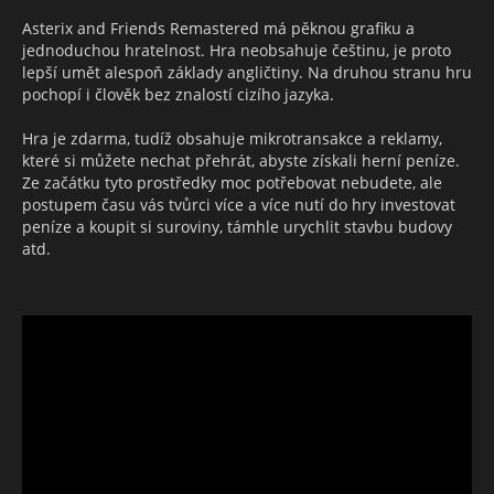
Asterix and Friends Remastered má pěknou grafiku a
Když budete dostatečně dobří, budete mít dostatek dobře
jednoduchou hratelnost. Hra neobsahuje češtinu, je proto
vytrénovaných vojáků a větší množství lektvarů, tak se
lepší umět alespoň základy angličtiny. Na druhou stranu hru
můžete postavit samotnému Juliu Caesarovi.
pochopí i člověk bez znalostí cizího jazyka.
Hra je zdarma, tudíž obsahuje mikrotransakce a reklamy,
které si můžete nechat přehrát, abyste získali herní peníze.
Ze začátku tyto prostředky moc potřebovat nebudete, ale
postupem času vás tvůrci více a více nutí do hry investovat
peníze a koupit si suroviny, támhle urychlit stavbu budovy
atd.