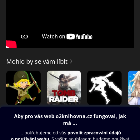
Mohlo by se vám líbit
Lucky Joe
Tomb Raider
Undestroyed: Shadow ARPG
Tower 