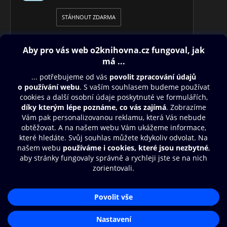
STÁHNOUT ZDARMA
Obsah ke stažení
Moje O2 Knihovna
Další zábava
© O2 Czech Republic a.s.
Nákupní řád
Přístupnost
Aplikace O2 Knihovna
Zásady zpracování osobních údajů
Čti a poslouchej své e-knihy a
Cookies