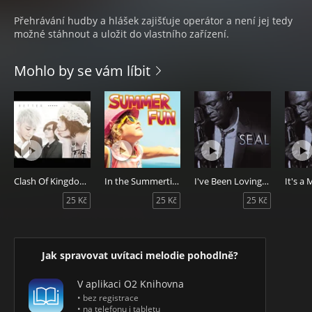
Přehrávání hudby a hlášek zajišťuje operátor a není jej tedy
možné stáhnout a uložit do vlastního zařízení.
Mohlo by se vám líbit
Clash Of Kingdoms
In the Summertime
I've Been Loving You Too Long
25 Kč
25 Kč
25 Kč
Jak spravovat uvítaci melodie pohodlně?
V aplikaci O2 Knihovna
• bez registrace
• na telefonu i tabletu