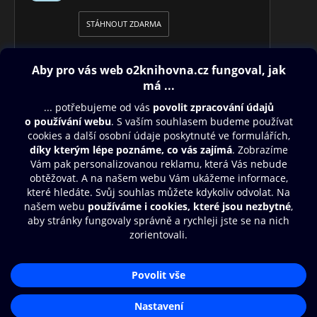
STÁHNOUT ZDARMA
Obsah ke stažení
Moje O2 Knihovna
Další zábava
© O2 Czech Republic a.s.
Nákupní řád
Přístupnost
Aplikace O2 Knihovna
Zásady zpracování osobních údajů
Čti a poslouchej své e-knihy a
Cookies