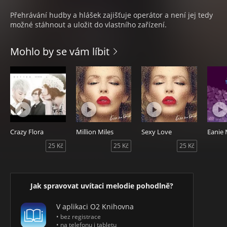
Přehrávání hudby a hlášek zajišťuje operátor a není jej tedy
možné stáhnout a uložit do vlastního zařízení.
Mohlo by se vám líbit
Crazy Flora
Million Miles
Sexy Love
Eanie
25 Kč
25 Kč
25 Kč
Jak spravovat uvítaci melodie pohodlně?
V aplikaci O2 Knihovna
• bez registrace
• na telefonu i tabletu