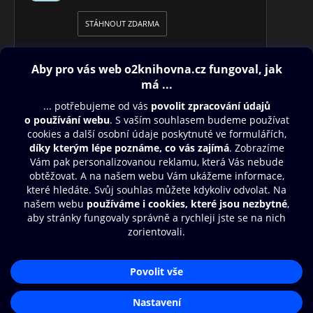
STÁHNOUT ZDARMA
Obsah ke stažení
Moje O2 Knihovna
Další zábava
© O2 Czech Republic a.s.
Nákupní řád
Přístupnost
Aplikace O2 Knihovna
Zásady zpracování osobních údajů
Čti a poslouchej své e-knihy a
Cookies