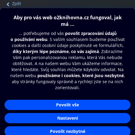
Zpět
Obsah ke stažení
Moje O2 Knihovna
Další zábava
© O2 Czech Republic a.s.
Nákupní řád
Přístupnost
Aplikace O2 Knihovna
Zásady zpracování osobních údajů
Čti a poslouchej své e-knihy a
Cookies
audioknihy rychleji a pohodlněji.
Nastavení cookies