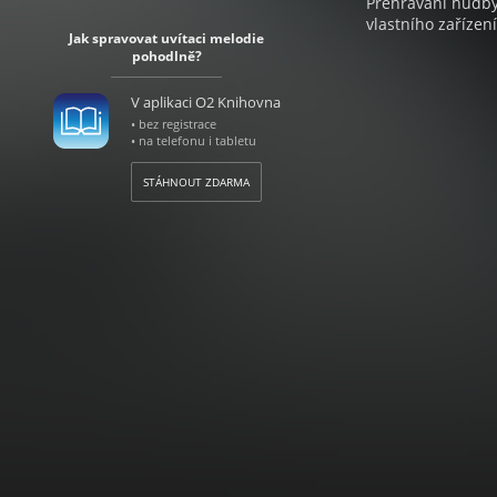
Přehrávání hudby 
vlastního zařízení
Jak spravovat uvítaci melodie
pohodlně?
V aplikaci O2 Knihovna
• bez registrace
• na telefonu i tabletu
STÁHNOUT ZDARMA