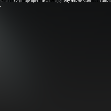
a hlášek zajišťuje operátor a není jej tedy možné stáhnout a uloži
.