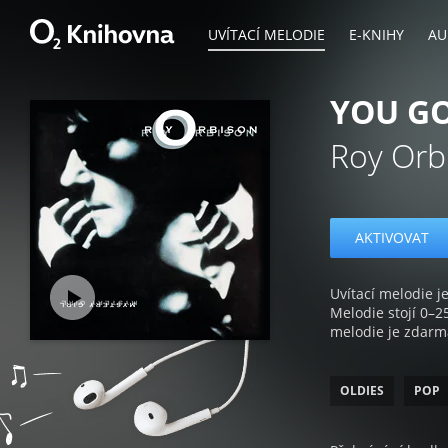
UVÍTACÍ MELODIE
E-KNIHY
AU
YOU GO
Roy Orb
AKTIVOVAT
Uvítací melodie je
Melodie stojí 0–2
melodie je zdarm
OLDIES
POP