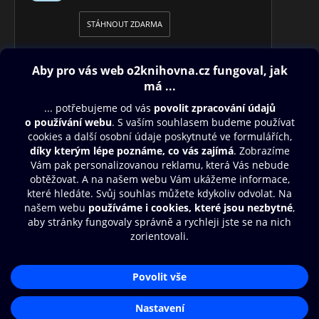
STÁHNOUT ZDARMA
Obsah ke stažení
Moje O2 Knihovna
Další zábava
© O2 Czech Republic a.s.
Nákupní řád
Přístupnost
Aplikace O2 Knihovna
Zásady zpracování osobních údajů
Čti a poslouchej své e-knihy a
Cookies