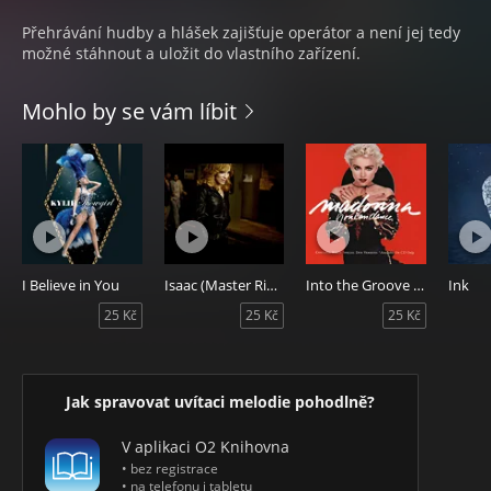
Přehrávání hudby a hlášek zajišťuje operátor a není jej tedy
možné stáhnout a uložit do vlastního zařízení.
Mohlo by se vám líbit
I Believe in You
Isaac (Master Ringback)
Into the Groove (Master Ringback)
Ink
25 Kč
25 Kč
25 Kč
Jak spravovat uvítaci melodie pohodlně?
V aplikaci O2 Knihovna
• bez registrace
• na telefonu i tabletu