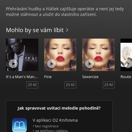
Přehrávání hudby a hlášek zajišťuje operátor a není jej tedy
možné stáhnout a uložit do vlastního zařízení.
Mohlo by se vám líbit
It's a Man's Man's Man's World
Fine
Sexercize
Route
25 Kč
25 Kč
25 Kč
Jak spravovat uvítaci melodie pohodlně?
V aplikaci O2 Knihovna
• bez registrace
• na telefonu i tabletu