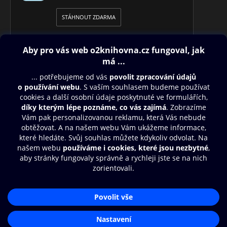
STÁHNOUT ZDARMA
Obsah ke stažení
Moje O2 Knihovna
Další zábava
© O2 Czech Republic a.s.
Nákupní řád
Přístupnost
Aplikace O2 Knihovna
Zásady zpracování osobních údajů
Čti a poslouchej své e-knihy a
Cookies