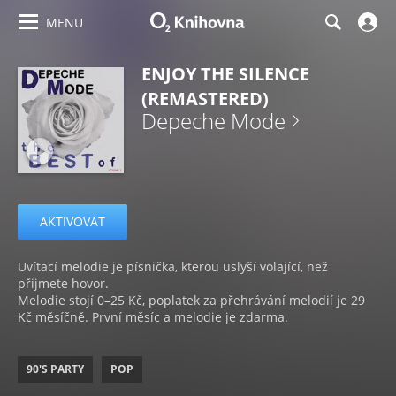
MENU
ENJOY THE SILENCE
(REMASTERED)
Depeche Mode
AKTIVOVAT
Uvítací melodie je písnička, kterou uslyší volající, než
přijmete hovor.
Melodie stojí 0–25 Kč, poplatek za přehrávání melodií je 29
Kč měsíčně. První měsíc a melodie je zdarma.
90'S PARTY
POP