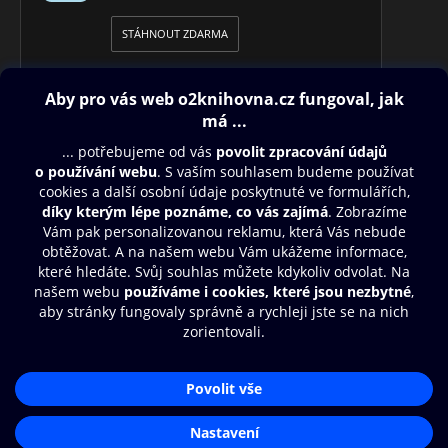
STÁHNOUT ZDARMA
Obsah ke stažení
Moje O2 Knihovna
Další zábava
© O2 Czech Republic a.s.
Nákupní řád
Přístupnost
Aplikace O2 Knihovna
Zásady zpracování osobních údajů
Čti a poslouchej své e-knihy a
Cookies