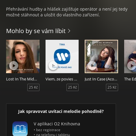
Přehrávání hudby a hlášek zajišťuje operátor a není jej tedy
možné stáhnout a uložit do vlastního zařízení.
Mohlo by se vám líbit
Lost In The Middle (Acoustic)
Viem, ze povies ano
Just In Case (Acoustic)
25 Kč
25 Kč
25 Kč
Jak spravovat uvítaci melodie pohodlně?
V aplikaci O2 Knihovna
• bez registrace
• na telefonu i tabletu