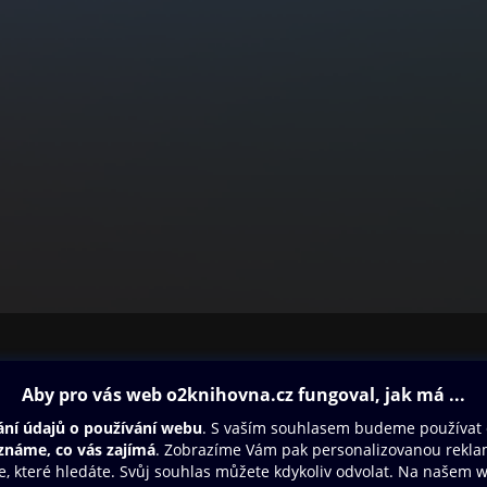
ovna
Další zábava
Oneplay
Oneplay Originály
Sport