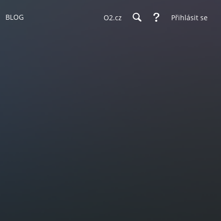
BLOG
O2.cz
Přihlásit se