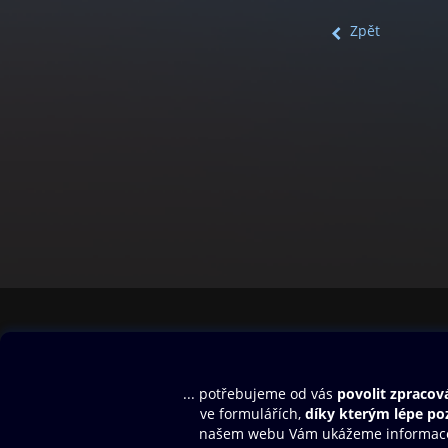
Zpět
Obsah ke stažení
Moje O2 Knih
Uvítací melodie
Přihlásit se
Aplikace a hry
E-knihy
Dárkový poukaz
SMS/MMS Info
Audioknihy
Nápověda
Blog