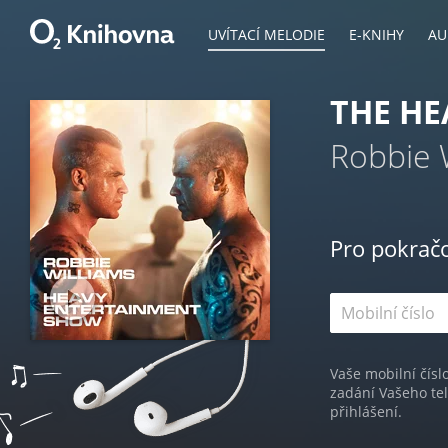
UVÍTACÍ MELODIE
E-KNIHY
AU
THE H
Robbie 
Pro pokrač
Vaše mobilní čísl
zadání Vašeho te
přihlášení.