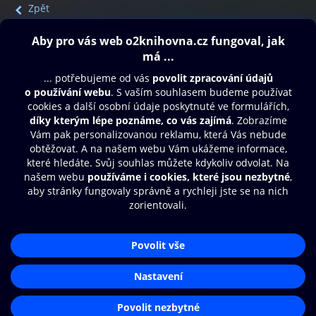
Zpět
Obsah ke stažení
Moje O2 Knihovna
Další zábava
© O2 Czech Republic a.s.
Nákupní řád
Přístupnost
Aplikace O2 Knihovna
Zásady zpracování osobních údajů
Čti a poslouchej své e-knihy a
Cookies
audioknihy rychleji a pohodlněji.
Nastavení cookies