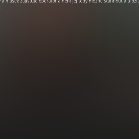
a hlášek zajišťuje operátor a není jej tedy možné stáhnout a uloži
.