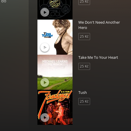
t do
25 Kč
We Don't Need Another
Hero
25 Kč
Take Me To Your Heart
25 Kč
Tush
25 Kč