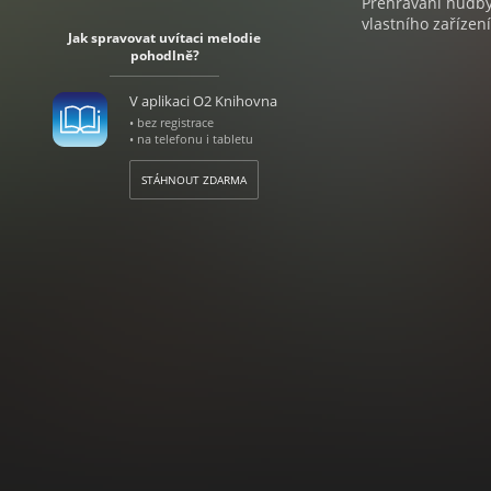
Přehrávání hudby 
vlastního zařízení
Jak spravovat uvítaci melodie
pohodlně?
V aplikaci O2 Knihovna
• bez registrace
• na telefonu i tabletu
STÁHNOUT ZDARMA