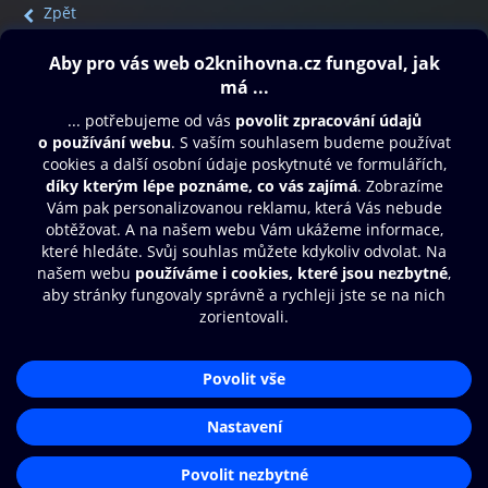
Zpět
Obsah ke stažení
Moje O2 Knihovna
Další zábava
© O2 Czech Republic a.s.
Nákupní řád
Přístupnost
Aplikace O2 Knihovna
Zásady zpracování osobních údajů
Čti a poslouchej své e-knihy a
Cookies
audioknihy rychleji a pohodlněji.
Nastavení cookies