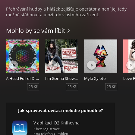
Přehrávání hudby a hlášek zajišťuje operátor a není jej tedy
možné stáhnout a uložit do vlastního zařízení.
Mohlo by se vám líbit
A Head Full of Dreams
I'm Gonna Show You Crazy (Chorus)
Mylo Xyloto
Love F
25 Kč
25 Kč
25 Kč
Jak spravovat uvítaci melodie pohodlně?
V aplikaci O2 Knihovna
• bez registrace
• na telefonu i tabletu