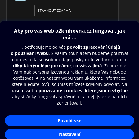
STÁHNOUT ZDARMA
Obsah ke stažení
Moje O2 Knihovna
Další zábava
© O2 Czech Republic a.s.
Nákupní řád
Přístupnost
Aplikace O2 Knihovna
Zásady zpracování osobních údajů
Čti a poslouchej své e-knihy a
Cookies