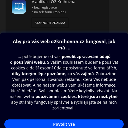
V aplikaci O2 Knihovna
• bez registrace
• na telefonu i tabletu
STÁHNOUT ZDARMA
Obsah ke stažení
Moje O2 Knihovna
Další zábava
© O2 Czech Republic a.s.
Nákupní řád
Přístupnost