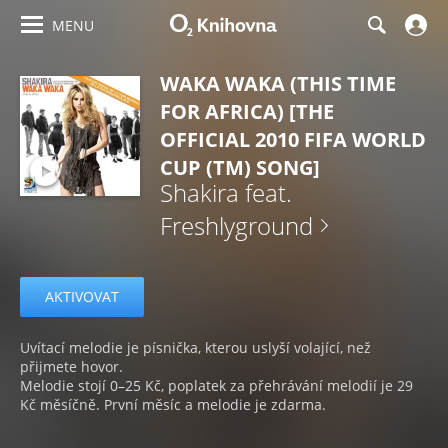
MENU
WAKA WAKA (THIS TIME
FOR AFRICA) [THE
OFFICIAL 2010 FIFA WORLD
CUP (TM) SONG]
Shakira feat.
Freshlyground
AKTIVOVAT
Uvítací melodie je písnička, kterou uslyší volající, než
přijmete hovor.
Melodie stojí 0–25 Kč, poplatek za přehrávání melodií je 29
Kč měsíčně. První měsíc a melodie je zdarma.