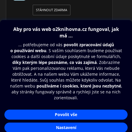
STÁHNOUT ZDARMA
Obsah ke stažení
Moje O2 Knihovna
Další zábava
© O2 Czech Republic a.s.
Nákupní řád
Přístupnost
Aplikace O2 Knihovna
Zásady zpracování osobních údajů
Čti a poslouchej své e-knihy a
Cookies