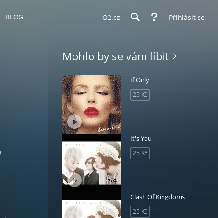
BLOG
O2.cz
Přihlásit se
Mohlo by se vám líbit
If Only
25 Kč
It's You
a
25 Kč
Clash Of Kingdoms
25 Kč