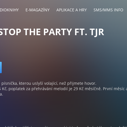
DIOKNIHY
E-MAGAZÍNY
APLIKACE A HRY
SMS/MMS INFO
STOP THE PARTY FT. TJR
 písnička, kterou uslyší volající, než přijmete hovor.
5 Kč, poplatek za přehrávání melodií je 29 Kč měsíčně. První měsíc 
a.