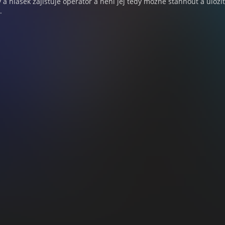
a hlášek zajišťuje operátor a není jej tedy možné stáhnout a uloži
.