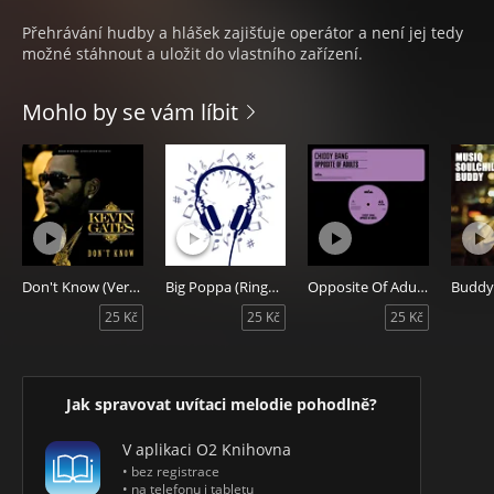
Přehrávání hudby a hlášek zajišťuje operátor a není jej tedy
možné stáhnout a uložit do vlastního zařízení.
Mohlo by se vám líbit
Don't Know (Verse)
Big Poppa (Ringback Ringtone)
Opposite Of Adults
Budd
25 Kč
25 Kč
25 Kč
Jak spravovat uvítaci melodie pohodlně?
V aplikaci O2 Knihovna
• bez registrace
• na telefonu i tabletu