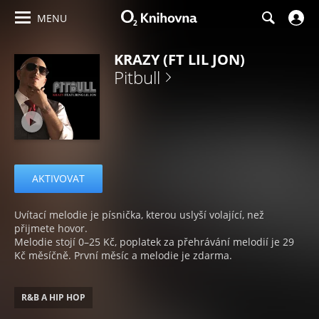
MENU
KRAZY (FT LIL JON)
Pitbull
AKTIVOVAT
Uvítací melodie je písnička, kterou uslyší volající, než
přijmete hovor.
Melodie stojí 0–25 Kč, poplatek za přehrávání melodií je 29
Kč měsíčně. První měsíc a melodie je zdarma.
R&B A HIP HOP