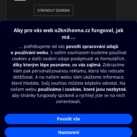
STÁHNOUT ZDARMA
Obsah ke stažení
Moje O2 Knihovna
Další zábava
© O2 Czech Republic a.s.
Nákupní řád
Přístupnost
Aplikace O2 Knihovna
Zásady zpracování osobních údajů
Čti a poslouchej své e-knihy a
Cookies