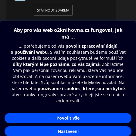
STÁHNOUT ZDARMA
Obsah ke stažení
Moje O2 Knihovna
Další zábava
© O2 Czech Republic a.s.
Nákupní řád
Přístupnost
Aplikace O2 Knihovna
Zásady zpracování osobních údajů
Čti a poslouchej své e-knihy a
Cookies