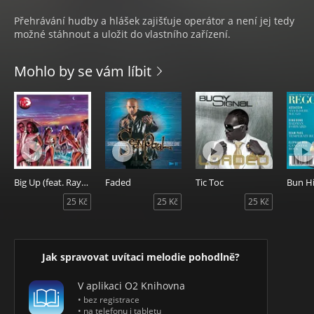
Přehrávání hudby a hlášek zajišťuje operátor a není jej tedy
možné stáhnout a uložit do vlastního zařízení.
Mohlo by se vám líbit
Big Up (feat. Rayvon) [Chorus 1]
Faded
Tic Toc
Bun H
25 Kč
25 Kč
25 Kč
Jak spravovat uvítaci melodie pohodlně?
V aplikaci O2 Knihovna
• bez registrace
• na telefonu i tabletu