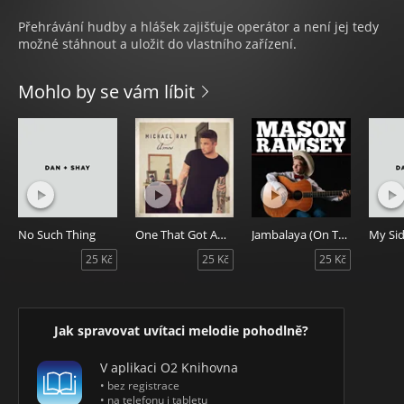
Přehrávání hudby a hlášek zajišťuje operátor a není jej tedy
možné stáhnout a uložit do vlastního zařízení.
Mohlo by se vám líbit
No Such Thing
One That Got Away
Jambalaya (On The Bayou)
25 Kč
25 Kč
25 Kč
Jak spravovat uvítaci melodie pohodlně?
V aplikaci O2 Knihovna
• bez registrace
• na telefonu i tabletu