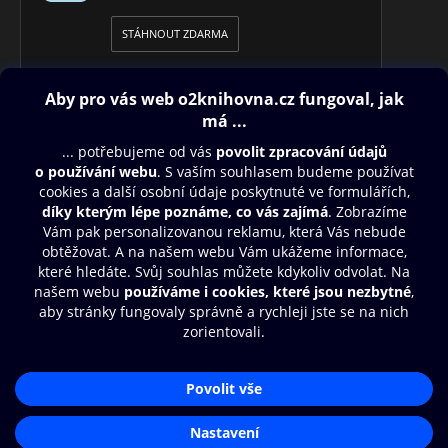
STÁHNOUT ZDARMA
Obsah ke stažení
Moje O2 Knihovna
Další zábava
© O2 Czech Republic a.s.
Nákupní řád
Přístupnost
Aplikace O2 Knihovna
Zásady zpracování osobních údajů
Čti a poslouchej své e-knihy a
Cookies