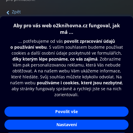
Zpět
Obsah ke stažení
Moje O2 Knihovna
Další zábava
© O2 Czech Republic a.s.
Nákupní řád
Přístupnost
Aplikace O2 Knihovna
Zásady zpracování osobních údajů
Čti a poslouchej své e-knihy a
Cookies
audioknihy rychleji a pohodlněji.