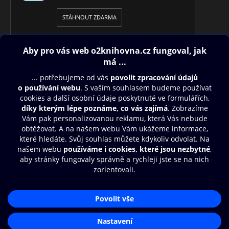
STÁHNOUT ZDARMA
Obsah ke stažení
Moje O2 Knihovna
Další zábava
© O2 Czech Republic a.s.
Nákupní řád
Přístupnost
Aplikace O2 Knihovna
Zásady zpracování osobních údajů
Čti a poslouchej své e-knihy a
Cookies