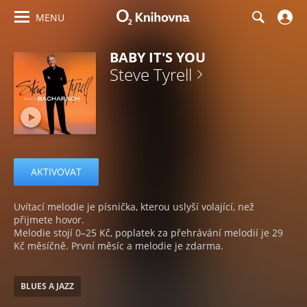
MENU
BABY IT'S YOU
Steve Tyrell
AKTIVOVAT
Uvítací melodie je písnička, kterou uslyší volající, než
přijmete hovor.
Melodie stojí 0–25 Kč, poplatek za přehrávání melodií je 29
Kč měsíčně. První měsíc a melodie je zdarma.
BLUES A JAZZ