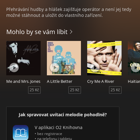
Přehrávání hudby a hlášek zajišťuje operátor a není jej tedy
možné stáhnout a uložit do vlastního zařízení.
Mohlo by se vám líbit
Me and Mrs. Jones
A Little Better
Cry Me A River
25 Kč
25 Kč
25 Kč
Jak spravovat uvítaci melodie pohodlně?
V aplikaci O2 Knihovna
• bez registrace
• na telefonu i tabletu