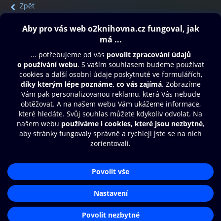
Zpět
Obsah ke stažení
Moje O2 Knihovna
Další zábava
© O2 Czech Republic a.s.
Nákupní řád
Přístupnost
Aplikace O2 Knihovna
Zásady zpracování osobních údajů
Čti a poslouchej své e-knihy a
Cookies
audioknihy rychleji a pohodlněji.
Nastavení cookies